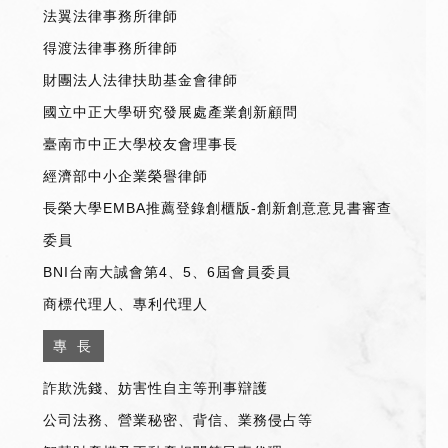
法翼法律事務所律師
得渡法律事務所律師
財團法人法律扶助基金會律師
國立中正大學研究發展處產業創新顧問
臺南市中正大學校友會理事長
經濟部中小企業榮譽律師
長榮大學EMBA推薦登錄創櫃版-創新創意意見書審查
委員
BNI台南大誠會第4、5、6屆會員委員
商標代理人、專利代理人
專 長
詐欺洗錢、妨害性自主等刑事辯護
公司法務、營業秘密、背信、業務侵占等