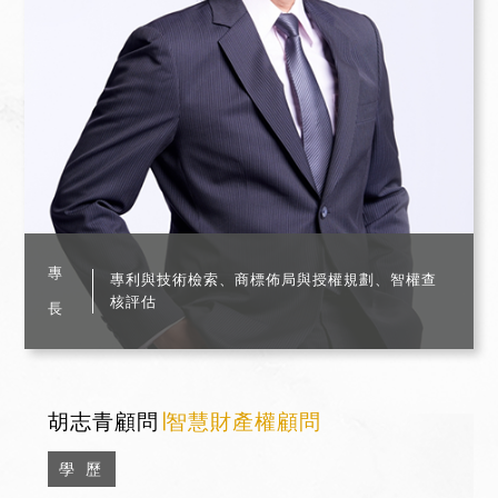
專
專利與技術檢索、商標佈局與授權規劃、智權查
核評估
長
胡志青顧問
∣智慧財產權顧問
學 歷