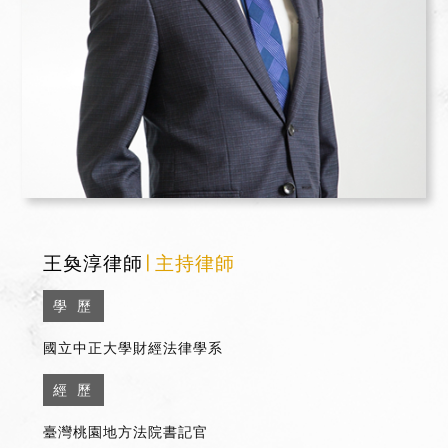
王奐淳律師
∣ 主持律師
學 歷
國立中正大學財經法律學系
經 歷
臺灣桃園地方法院書記官