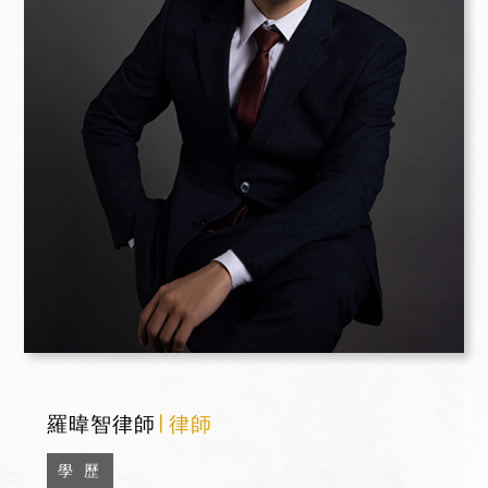
羅暐智律師
∣ 律師
學 歷